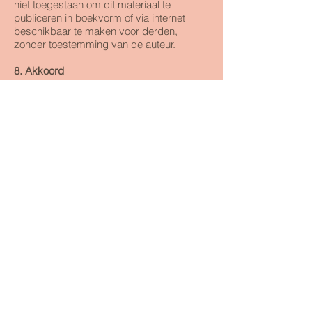
niet toegestaan om dit materiaal te
publiceren in boekvorm of via internet
beschikbaar te maken voor derden,
zonder toestemming van de auteur.
8. Akkoord
Door je in te schrijven in deze workshop
bevestig je de algemene voorwaarden
gelezen te hebben en verklaar je je
akkoord met deze algemene
voorwaarden.
CONTACT
Glabbeekstraat 34 , 3450 Geetbets
gwendolynknaepen@openhartig.be
Aanmelden nieuwsbrief