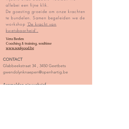
allebei een fijne klik.
De goesting groeide om onze krachten
te bundelen. Samen begeleiden we de
workshop
'De kracht van
kwetsbaarheid'.
Vera Beelen
Coaching & training, soultime
www.soulgood.be
CONTACT
Glabbeekstraat 34 , 3450 Geetbets
gwendolynknaepen@openhartig.be
Aanmelden nieuwsbrief