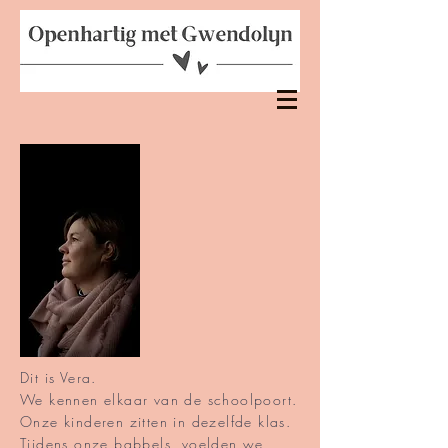
Dit is Vera.
We kennen elkaar van de schoolpoort.
Onze kinderen zitten in dezelfde klas.
Tijdens onze babbels voelden we